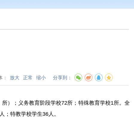
体：
放大
正常
缩小
分享到：
1
所）；义务教育阶段学校
72
所；特殊教育学校
1
所。全
人；特教学校学生
36
人。