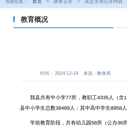
当前位置：
首页
>
政务公开
>
法定主动公开内容
教育概况
时间：
2024-12-19
来源：
教体局
我县共有中小学
77
所，教职工
4335
人（含
1
县中小学生总数
38489
人：其中高中学生
8958
学前教育阶段，共有幼儿园
58
所（公办
36