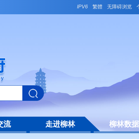
IPV6
繁體
无障碍浏览
交流
走进柳林
柳林数