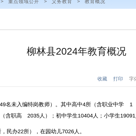
>
重点领域公开
>
义务教育
>
教育概况
柳林县2024年教育概况
收藏
打印
字
49
名未入编特岗教师）。其中高中
4
所（含职业中学
人（含职高
2035
人）；初中学生
10404
人；小学生
19091
所，民办
22
所），在园幼儿
7026
人。