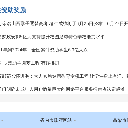
生资助奖励
6万余名山西学子逐梦高考 考生成绩将于6月25日公布，6月27日
央财政安排5亿元支持提升校园足球特色学校能力水平
21年到2024年，全国累计资助学生6.3亿人次
省“扶残助学圆梦工程”有序推进
育部部长怀进鹏：大力实施健康教育专项工程 让学生身上有汗、
部门明确未成年人用户数量巨大的网络平台服务提供者认定标准
到领取“助学金”“奖学金”通知？这些骗局要注意！
育部关于做好2026年普通高校招生工作的通知
省内市政府网站
吕梁市