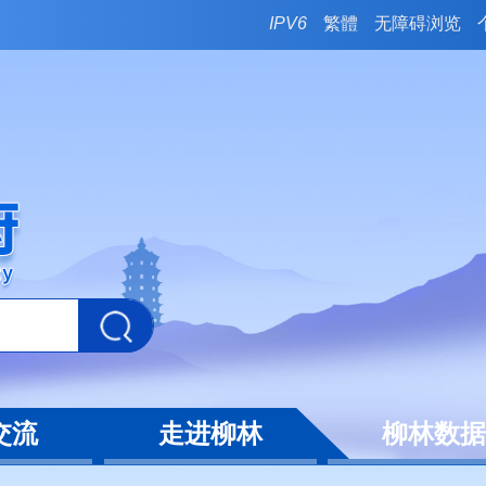
IPV6
繁體
无障碍浏览
交流
走进柳林
柳林数