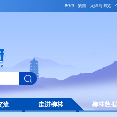
IPV6
繁體
无障碍浏览
交流
走进柳林
柳林数