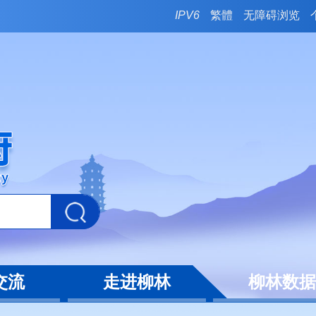
IPV6
繁體
无障碍浏览
交流
走进柳林
柳林数