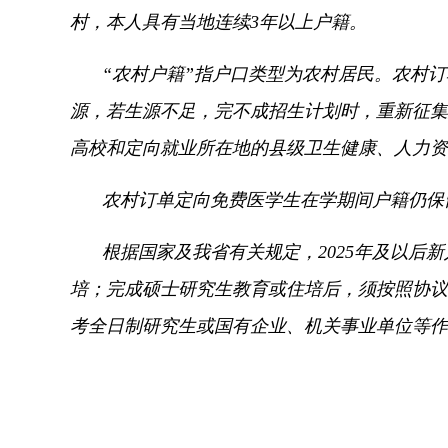
村，
本人具有当地连续3年以上户籍。
“农村户籍”指户口类型为农村居民。
农村订
源，
若生源不足，
完不成招生计划时，
重新征集
高校和定向就业所在地的县级卫生健康、
人力资
农村订单定向免费医学生在学期间户籍仍保
根据国家及我省有关规定，
2025年及以
培；
完成硕士研究生教育或住培后，
须按照协议
考全日制研究生或国有企业、
机关事业单位等作