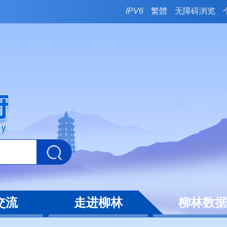
IPV6
繁體
无障碍浏览
交流
走进柳林
柳林数