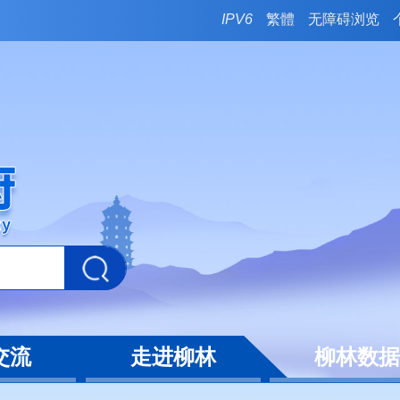
IPV6
繁體
无障碍浏览
交流
走进柳林
柳林数