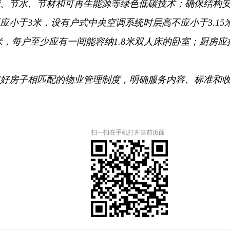
、
节水、
节材和可再生能源等绿色低碳技术；
确保结构
应小于3米，
设有户式中央空调系统时层高不应小于3.15
米，
每户至少应有一间能容纳1.8米双人床的卧室；
厨房应
好房子相匹配的物业管理制度，
明确服务内容、
标准和
扫一扫在手机打开当前页面