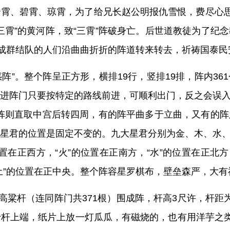
霄、碧霄、琼霄，为了给兄长赵公明报仇雪恨，费尽心思
三霄”的黄河阵，致“三霄”阵破身亡。后世道教徒为了纪
，成群结队的人们沿曲曲折折的阵道转来转去，祈祷国泰民
惑阵”。整个阵呈正方形，横排19行，竖排19排，阵内3
进阵门只要按特定的路线前进，可顺利出门，反之会误入歧
阵则直取中宫后转四周，有的阵平曲多于立曲，又有的
星君的位置是固定不变的。九大星君分别为金、木、水
置在正西方，“火”的位置在正南方，“水”的位置在正北方
“土”的位置在正中央。整个阵容星罗棋布，壁垒森严，大
或高粱杆（连同阵门共371根）围成阵，杆高3尺许，杆
杆上端，纸片上放一灯瓜瓜，有磁烧的，也有用洋芋之类