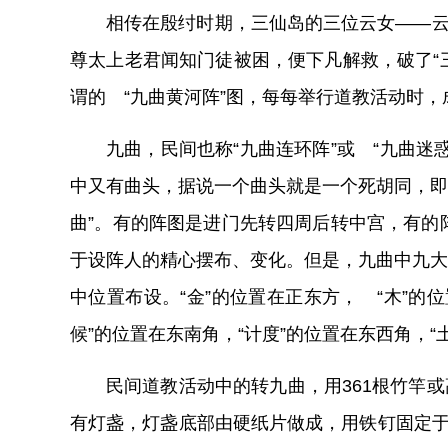
相传在殷纣时期，三仙岛的三位云女——云
尊太上老君闻知门徒被困，便下凡解救，破了“
谓的 “九曲黄河阵”图，每每举行道教活动时
九曲，民间也称“九曲连环阵”或 “九曲迷
中又有曲头，据说一个曲头就是一个死胡同，即
曲”。有的阵图是进门先转四周后转中宫，有的
于设阵人的精心摆布、变化。但是，九曲中九大
中位置布设。“金”的位置在正东方， “木”的位
候”的位置在东南角，“计度”的位置在东西角，
民间道教活动中的转九曲，用361根竹竿
有灯盏，灯盏底部由硬纸片做成，用铁钉固定于