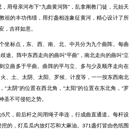
，用母亲河布下“九曲黄河阵”，乱拿阐教门徒，元始天
念教祖的丰功伟绩，用灯盏相连象征黄河，精心设计了所
安，吉祥如意。
61个坐标点，东、西、南、北、中共分为九个曲阵。每曲
途。阵中东西走向的曲叫“平曲”，南北走向的曲叫“立
阵则立曲多于平曲。曲阵的平与立、多与少及顺序走向在
、火、土、太阴、太阳、罗候、计度等，一一按东西南北
，“太阴”的位置在西北角，“太阳”的位置在东北角，“罗
有神圣不可侵犯之势。
距为5尺，前后杆之间用绳子串连，行成曲直通道。每杆设
挖的，灯瓜瓜内放灯芯和大麻油。371盏灯皆由色纸围