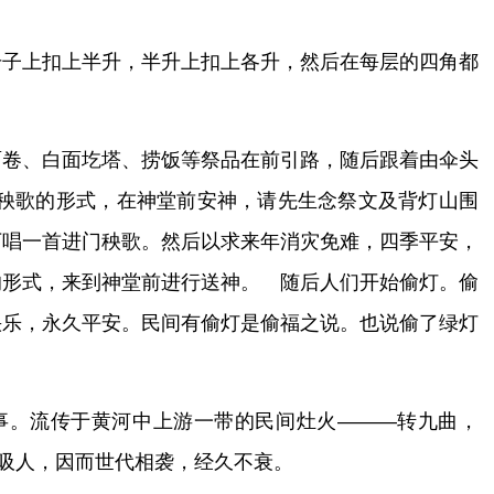
升子上扣上半升，半升上扣上各升，然后在每层的四角都
面卷、白面圪塔、捞饭等祭品在前引路，随后跟着由伞头
秧歌的形式，在神堂前安神，请先生念祭文及背灯山围
下唱一首进门秧歌。然后以求来年消灾免难，四季平安，
的形式，来到神堂前进行送神。 随后人们开始偷灯。偷
快乐，永久平安。民间有偷灯是偷福之说。也说偷了绿灯
事。流传于黄河中上游一带的民间灶火———转九曲，
、吸人，因而世代相袭，经久不衰。