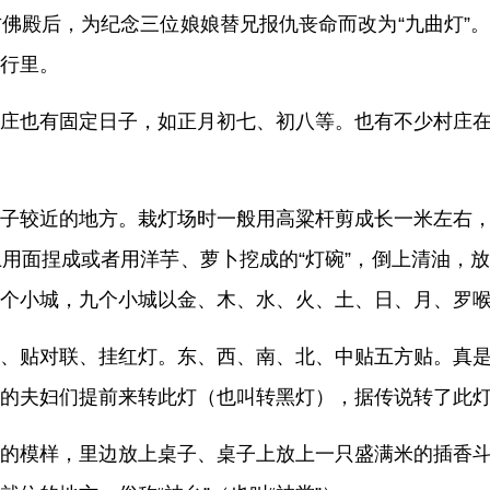
佛殿后，为纪念三位娘娘替兄报仇丧命而改为“九曲灯”
行里。
庄也有固定日子，如正月初七、初八等。也有不少村庄
子较近的地方。栽灯场时一般用高粱杆剪成长一米左右
用面捏成或者用洋芋、萝卜挖成的“灯碗”，倒上清油，
个小城，九个小城以金、木、水、火、土、日、月、罗
、贴对联、挂红灯。东、西、南、北、中贴五方贴。真
的夫妇们提前来转此灯（也叫转黑灯），据传说转了此
的模样，里边放上桌子、桌子上放上一只盛满米的插香