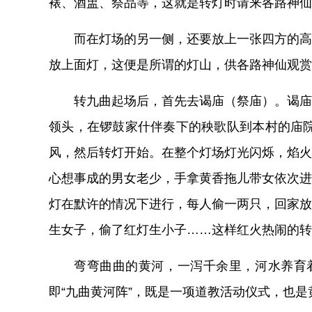
裱、酒盅、祭品等，这就是转灯时请来各路神仙就
而在灯场的另一侧，还要放上一张四方的高
放上面灯，这便是所谓的灯山，供各路神仙观赏
转九曲起场后，首先去谒庙（祭庙）。谒庙
领头，在锣鼓家什伴奏下的秧歌队到本村的庙
风，然后转灯开始。在整个灯场灯光闪烁，焰火
心想事成的男女老少，手拿黄香拖儿带女依次进
灯在默许的情况下进行，每人偷一两只，回家放
生女子，偷了红灯生小子……这样红火热闹的转
弯弯曲曲的黄河，一泻千余里，河水养育
即“九曲黄河阵”，既是一项道教活动仪式，也