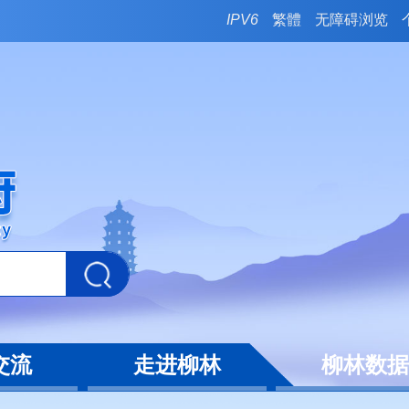
IPV6
繁體
无障碍浏览
交流
走进柳林
柳林数