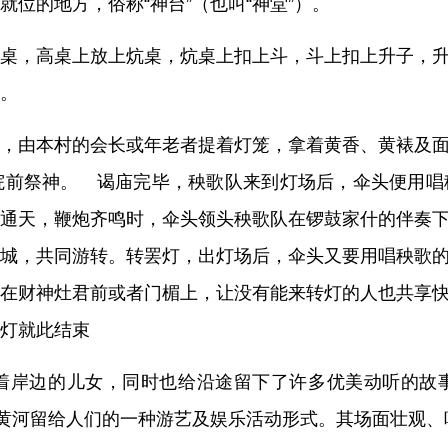
位的地方，俗称“神台”（也叫“神堂”）。
桌，高桌上放上炕桌，炕桌上扣上斗，斗上扣上升子，
。
，由本村的会长或年老者提着灯笼，拿着黄香、黄裱及
院前祭神。 谒庙完毕，秧歌队来到灯场后，伞头便用唱
通天，鞭炮齐鸣时，伞头领头秧歌队在锣鼓家什的伴奏
城，共同游转。转罢灯，出灯场后，伞头又要用唱秧歌
在财神灶君前或者门楣上，让没有能来转灯的人也共享
灯就此结束
着岸边的儿女，同时也给沿途留下了许多优美动听的故
是黄河留给人们的一种游艺及娱乐活动形式。其场面壮观