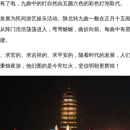
有了电，九曲中的灯自然由五颜六色的彩色灯泡取代。
发展为民间游艺娱乐活动。陕北转九曲一般在正月十五
从阵门浩浩荡荡进入，弯弯蜒蜒，曲折向前。每曲中有
捷。
、求官的、求吉祥的、求平安的，随着时代的发展，人
秉烛夜游，他们图的是今宵红火，坚信明朝更辉煌！