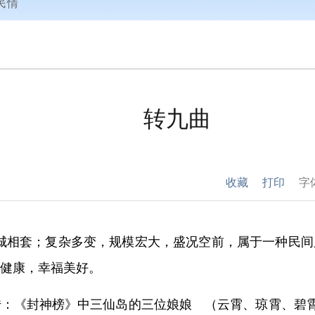
民情
转九曲
收藏
打印
字
、城城相套；复杂多变，规模宏大，盛况空前，属于一种民
健康，幸福美好。
：《封神榜》中三仙岛的三位娘娘 （云霄、琼霄、碧霄