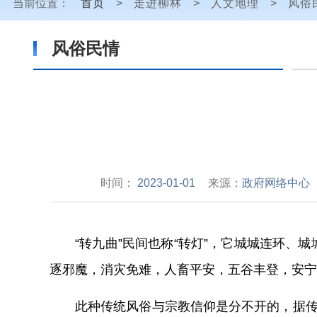
当前位置：
首页
>
走进柳林
>
人文地理
>
风俗
风俗民情
时间：
2023-01-01
来源：
政府网络中心
“转九曲”民间也称“转灯”，它城城连环
逐邪魔，消灾免难，人畜平安，五谷丰登，安宁
此种传统风俗与宗教信仰是分不开的，据传