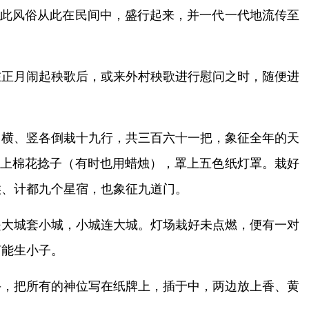
。此风俗从此在民间中，盛行起来，并一代一代地流传至
在正月闹起秧歌后，或来外村秧歌进行慰问之时，随便进
，横、竖各倒栽十九行，共三百六十一把，象征全年的天
放上棉花捻子（有时也用蜡烛），罩上五色纸灯罩。栽好
喉、计都九个星宿，也象征九道门。
是大城套小城，小城连大城。灯场栽好未点燃，便有一对
灯能生小子。
斗，把所有的神位写在纸牌上，插于中，两边放上香、黄