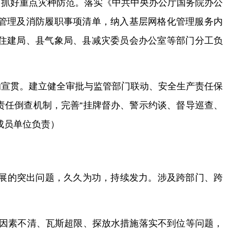
，抓好重点灾种防范
。
落实《中共中央办公厅
国务院办公
管理及消防履职事项清单，纳入基层网格化管理服务内
住建局、
县
气
象局、
县减灾委员会办公室等部门
分工负
的宣贯
。建立健全审批与监管部门联动、
安全生产责任保
责任倒查机制，
完善“挂牌督办、警示约谈、督导巡查、
成员单位负责
）
展的突出问题，久久为功，持续发力。涉及跨部门、跨
因素不清、瓦斯超限、探放水措施落实不到位等问题
，