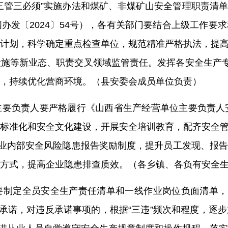
三管三必须”实施办法和煤矿、非煤矿山安全管理职责清
国办发〔
2024
〕
54
号），
各
有关部门
要
结合上级工作要求
计划，科学确定重点检查单位，规范精准严格执法，提
设施等新业态、职责交叉领域监管责任。发
挥各安全生产
，持续优化营商环境。
（县安委会成员单位负责）
主要负责人要
严格
履行《山西省生产经营单位主要负责人
标准化
和
安全文化建设
，开展安全培训教育，配齐安全
企业内部安全风险隐患报告奖励制度，提升员工发现、报
方式
，提高企业隐患排查质效。（各乡镇、各负有安全
要
制定全员
安全生产责任清单
和一线作业岗位负面清单，
产承诺，对违反承诺事项的，根据“三违”频次和程度，逐