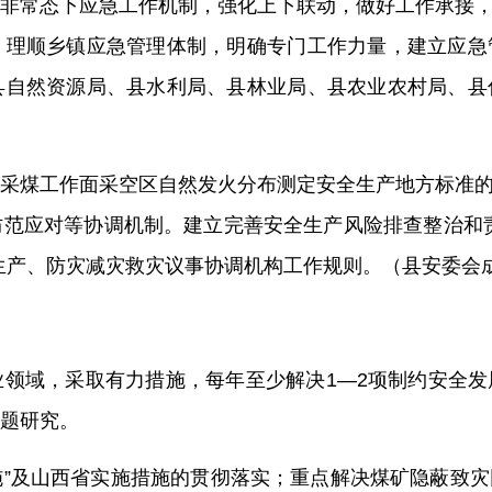
非常态下应急工作机制
，强化上下联动，
做好工作承接
，理顺乡镇应急管理体制，明确专门工作力量，建立应急
县
自然资源局、
县
水利局、
县林业局、县
农业农村局、
县
采煤工作面采空区自然发火分布测定安全生产地方标准
防范应对
等
协调机制
。
建立完善安全生产风险排查整治和
生产、防灾减灾救灾议事协调机构工作规则。（县
安委会
业领域，采取有力措施，每年至少解决
1—2
项制约安全发
题研究。
施
”
及山西省实施措施的贯彻落实；
重点
解决煤矿隐蔽致灾