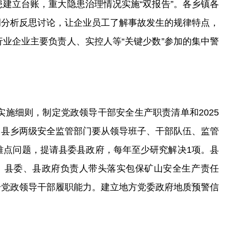
建立台账，重大隐患治理情况实施“双报告”。各
乡镇各
例分析反思讨论，让企业员工了解事故发生的规律特点，
业企业主要负责人、实控人等“关键少数”参加的集中警
实施细则，制定党政领导干部安全生产职责清单和
2025
。
县
乡
两级
安全监管部门
要从
领导班子、干部队伍、监管
难点问题，提请
县
委
县
政府，
每年至少研究解决
1
项。县
。县委、县政府负责人带头落实包保矿山安全生产责任
升党政领导干部履职能力。建立地方党委政府地质预警信