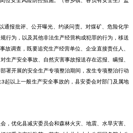
实岗位安全风险防控措施。（
各乡镇、各
负有安全
生产
监
以通报
批评
、
公开曝光、
约谈问责。对煤矿、危险化学
违规行为
，以及
其他非法生产经营
构成犯罪的
行为
，移送
格事故调查，既要追究生产经营单位、企业直接责任人、
，对生产安全事故、自然灾害事故报送存在迟报、瞒报、
排部署开展的安全生产
专项整治期间
，
发生
专项整治行动
生
3
起以上一般生产安全事故的，县安委会对部门及属地
员会，
优化
县
减灾
委员会和
森林
火灾
、
地震
、
水旱灾害、