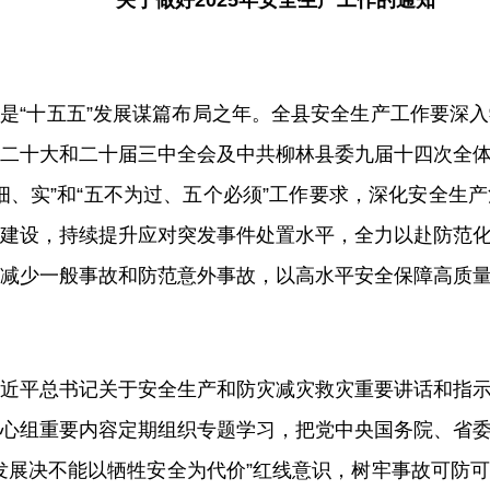
关于做好
2025
年安全生产工作的通知
是“十五五”发展谋篇布局之年。全
县
安全生产工作要深入
二十大和二十届三中全会及中共柳林县委九届十四次全
细、实”和“五不为过、五个必须”工作要求，
深化安全生产
建设，持续提升应对突发事件处置水平，
全力以赴防范
减少一般事故和防范意外事故，以高水平安全
保障
高质
近平总书记关于安全生产和防灾减灾救灾重要讲话和指
心组重要内容定期组织专题学习，把党中央国务院
、
省
发展决不能以牺牲安全为代价
”
红线意识，树牢事故可防可