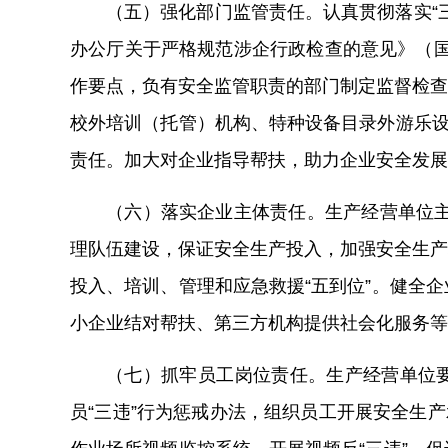
（
五
）
强化
部门监管责任。
认真贯彻落实“
办公厅关于严格规范涉企行政检查的意见》（
作要点，负有安全监管职责的部门制定监督检查
校外培训
（托管）
机构、特种设备目录外游乐
责任。
加大对企业指导帮扶，助力企业
安全
发展
（
六
）
落实
企业主体责任。
生产经营单位
理队伍建设，保证安全生产投入
，加强
安全生产
投入、培训、管理和应急救援“五到位”。健全
小企业结对帮扶、第三方机构
提供社会化服务等
（
七
）
抓牢
员工
岗位
责任。
生产经营单位
员“三违”行为惩戒办法，组织员工开展安全生