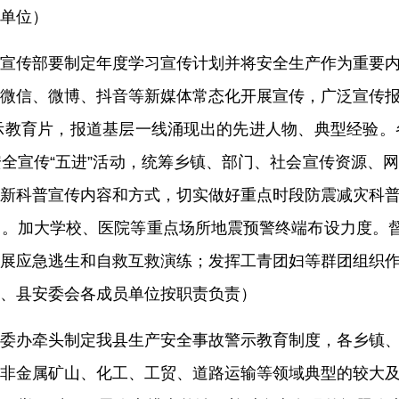
单位）
宣传部
要制定年度
学习宣传计划
并将
安全生产
作为重要
微信、微博、抖音等新媒体常态化开展宣传，
广泛宣传
示教育片，
报道基层一线涌现出的先进人物、典型经验
。
全宣传“五进”活动，
统筹
乡镇、
部门、社会宣传资源、
新科普宣传内容和方式，切实做好重点时段防震减灾科
力。加大学校、医院等重点场所地震预警终端布设力度。
展
应急逃生和自救互救演练
；
发挥工青
团
妇等群团组织
、县安委会
各
成员单位
按职责
负责
）
委办牵头制定
我县
生产安全事故警示教育
制度
，各
乡镇
非金属矿山、化工、工贸、道路运输等领域典型的较大