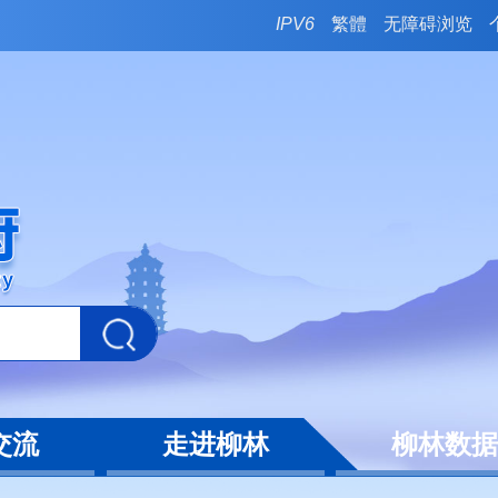
IPV6
繁體
无障碍浏览
交流
走进柳林
柳林数