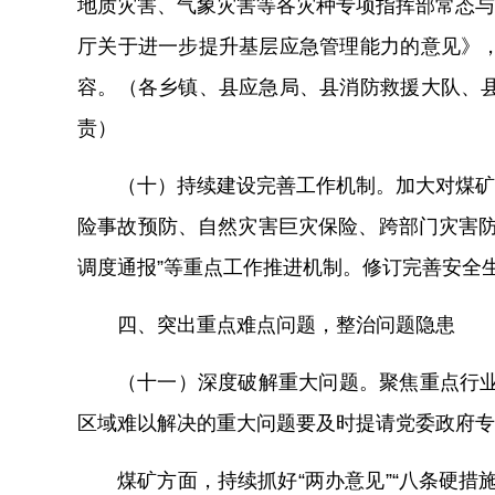
地质灾害
、气象灾害
等
各灾种专项
指挥部
常态与
厅关于进一步提升基层应急管理能力的意见》
容。（各乡镇、县应急局、县消防救援大队
、
责）
（十）持续建设完善工作机制。
加大对
煤
矿
险事故预防、自然灾害巨灾保险、
跨部门灾害
调度通报”等重点工作推进机制。修订完善安全
四、突出重点难点问题，
整治问题隐患
（十一）深度破解重大问题。
聚焦重点行
区域难以解决的重大问题要及时提请党委政府专
煤矿方面，
持续抓好
“
两办意见
”“
八条硬措