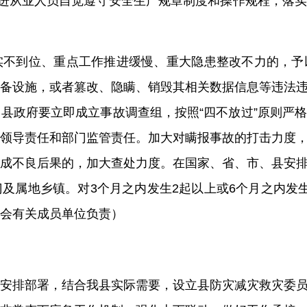
进从业人员自觉遵守安全生产规章制度和操作规程，落
实不到位、重点工作推进
缓慢
、重大隐患整改
不力
的，予
备设施，或者篡改、隐瞒、销毁其相关数据信息等
违法
县政府要立即成立事故调查组，按照“四不放过”原则严
领导责任和部门监管责任。加大对瞒报事故的打击力度
成不良后果的，加大查处力度。在国家、省、市
、县
安
门及属地乡镇。对
3
个月之内发生
2
起以上或
6
个月之内发
会
有关
成员单位负责）
安排部署，
结合我
县
实际需要，
设立县防灾减灾救灾委