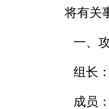
将有关
一、
组
长
成
员