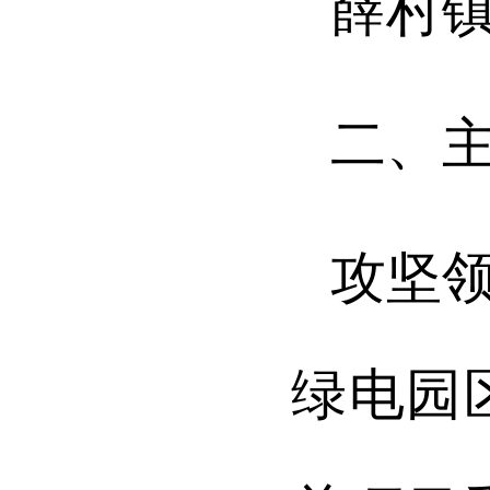
薛村
二、
攻坚
绿电园