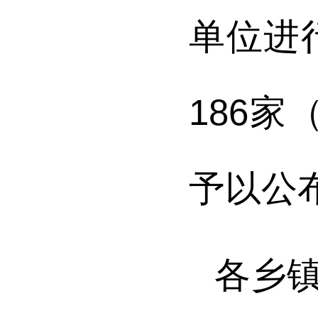
单位进
1
86
家
予以公
各乡