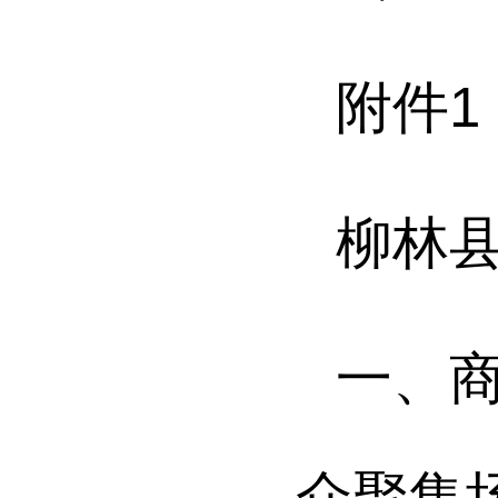
附件
1
柳林
一、
众聚集