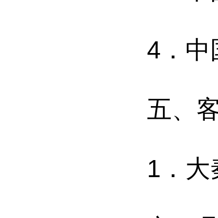
4．
五、
1．