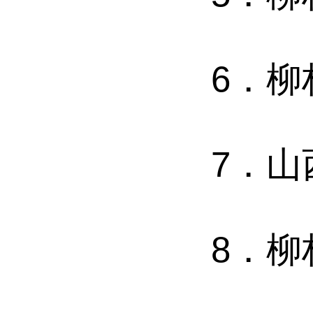
6．
7．
8．