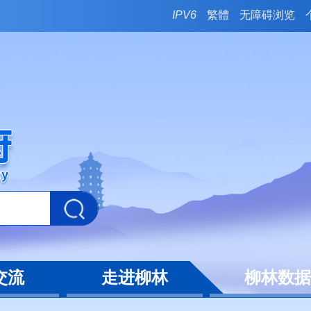
IPV6
繁體
无障碍浏览
交流
走进柳林
柳林数