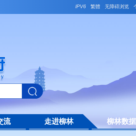
IPV6
繁體
无障碍浏览
交流
走进柳林
柳林数