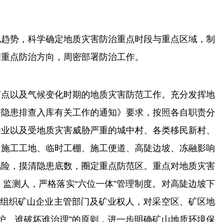
化趋势
，
科学确定地质灾害防治重点时段与重点区域
，
制
和重点防治方向
，
周密部署防治工作
。
节点以及气候变化时期的地质灾害防范工作。充分发挥地
害隐患排查入库有关工作的通知》要求，
按照
各自
职责分
企业
以及受地质灾害威胁严重的城中村、
各类移民新村、
、施工工地、临时工棚、施工便道、高陡边坡、冻融影
响
风险，摸清隐患底数，圈定重点防范区。重点对地质灾害
监测人，严格落实“六位一体”管理制度。对高陡边坡下
府组织矿山企业主管部门及矿业权人，对采空区、矿区地
护、谁破坏谁治理”的原则，进一步明确矿山地质环境保