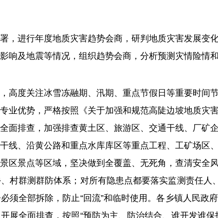
署，
进行
年度地质灾害趋势会商
，
研判地质灾害发展变
影响及地震等情况
，
组织趋势会商
，
分析预测灾情险情
，高度关注冰雪冻融期、汛期、重点节假日等重要时间
专业优势，严格按照《关于加强和规范高陡边坡地质灾
全面排查
，
加强排查黄土区、旅游区、交通干线、
厂
矿
干线、沿黄公路和重点水库库区等重点工程、工矿场区
景区景点等区域，坚决做到全覆盖、无死角，查清安全
、村群测群防体系；对所有隐患点都要落实监测责任人、
必须全部拆除，防止“回流”和临时使用。各乡镇人民政
开展全面排查，按照“预防为主、防治结合、谁开发谁保