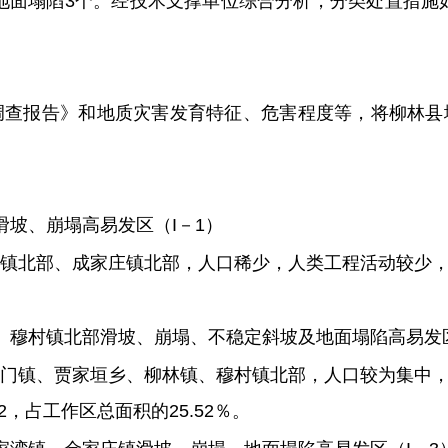
地面塌陷
3
个。
经技术支撑单位综合分析，分类处置措施
调查
报告》和地质灾害发育特征、危害程度等，将柳林县
滑坡、崩塌高易发区（
I
－1
）
镇北部、成家庄
镇北部，人口稀少，人类工程活动较少
、穆村镇北部滑坡、崩塌、不稳定斜坡及地面塌陷高易发
门镇、贾家垣乡、柳林镇、穆村镇北部，人口较为集中
2
，
占工作区总面积的
25.52％
。