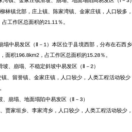
家湾
镇
、金家庄
镇
滑坡、崩
塌
、地面
塌
陷高易发区（
I
－3
柳林镇北部，庄上镇、陈家湾
镇
、金家庄
镇
，人口较多
，
占工作区总面积的
21.11％
。
崩塌中易发区（Ⅱ
－1
）
本区位于县境西部，分布在石西乡
，面积
196.8km
2
，占工作区总面积的
15.28％
。
滑坡、崩塌、不稳定斜坡中易发区（Ⅱ
－2
）
交镇、留誉镇、金家庄
镇
，人口较少，人类工程活动较少
。
坡、崩塌、地面塌陷中易发区（Ⅱ
－3
）
、贾家垣乡、李
家湾乡，人口较少，人类工程活动较少