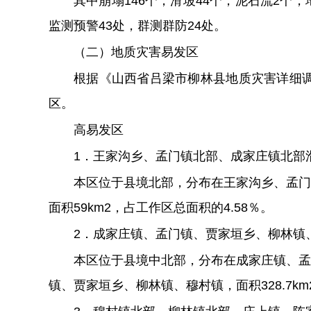
其中崩塌
146
个，滑坡
44
个，泥石流
2
个，
监测预警
43
处，群测群防
24
处。
（二）地质灾害易发区
根据《山西省
吕梁市
柳林县地质灾害
详细
区。
高易发区
1
．王家沟乡、孟门镇北部、成家庄镇北部
本区位于县境北部，分布在王家沟乡、孟门
面积
59km
2
，
占工作区总面积的
4.58％
。
2
．成家庄镇、孟门镇、贾家垣乡、柳林镇
本区位于县境中北部，分布在成家庄镇、孟
镇、贾家垣乡、柳林镇、穆村镇，面积
328.7km