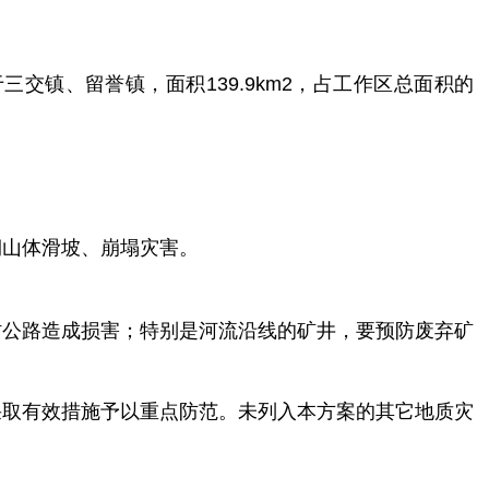
于
三交镇、留誉镇，面积
139.9km
2
，占工作区总面积的
。
期山体滑坡、崩塌灾害。
村公路造成损害；特别是河流沿线的矿井，要预防废弃矿
采取有效措施予以重点防范。未列入本方案的其它地质灾