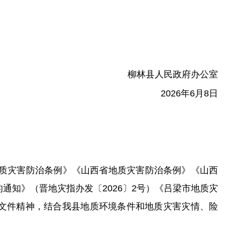
柳林县人民政府办公室
20
26
年
6
月
8
日
质灾害防治条例》《山西省地质灾害防治条例》《
山西
的
通知》
（晋
地灾指办发〔
20
26
〕
2
号）《吕梁市地质灾
文件精神
，
结合我县地质环境条件
和
地质灾害灾情、险