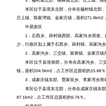
3
．穆村镇北部、柳林镇北部、庄上镇、陈
本区位于县境东北部，分布在穆村镇北部，
庄上镇、陈家湾
镇
、金家庄
镇
，面积
271.8km
2
中易发区
1
．
石
西乡、薛村镇西部、高家沟乡滑坡、
少，行政区划上属
于
石西乡、薛村镇、高家沟乡
2
．
高家沟乡、三交镇、留誉镇、金家庄
镇
本区位于县境南部，分布在高家沟乡、三
镇
，面积
204.5km
2
，占工作区总面积的
15.88％
3
．
成家庄
镇
东部、贾家垣乡、李家湾乡滑
本区位于县境东北部，分布在成家庄
镇
东部
87.1
km
2
，占工作区总面积的
6.76％
。