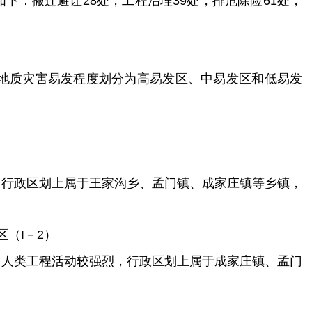
如下：搬迁避让
28
处，工程治理
39
处，排危除险
61
处，
地质灾害易发程度划分为高易发区、
中易发区和
低易发
，行政区划上属
于
王家沟乡、孟门镇、成家庄镇等乡镇，
区（
I
－
2
）
，人类工程活动较强烈，行政区划上属
于
成家庄镇、孟门