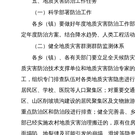
五
、地质灾害防治工作任务
（一）科学部署防治工作
各乡（镇）要
做好年度地质灾害防治工作部
定年度防治方案
。
结合降水趋势、人类工程活动
（二）
健全地质灾害群测群防
监测
体系
各乡（镇）、各有关部门要立足全天候防灾
质灾害防治技术支撑单位和地质灾害防治专家的
工
，
组织专门排查队伍对各类地质灾害隐患进行
居民区、学校、医院等人口聚集区
；对重要交通
区、
山区削坡填沟建设的居民聚集区及文物旅游
重点防治区和防治段进行排查；健全完善县、乡
部已经实施农村地质灾害治理搬迁的，原有住房
面塌陷、地裂缝及可能引发的崩塌、滑坡等隐患