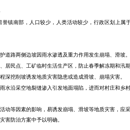
）
留誉镇南部，人口
较
少，人类活动较少，行政区划上属
护道路两侧边坡因雨水渗透及重力作用发生崩塌、滑坡
、居民点、工矿临时生活生产区，防止春季解冻期和汛
程深挖削坡诱发地质灾害隐患或造成滑坡、崩塌灾害。
雨水沿采空地裂缝渗入引发地面塌陷，进而对村庄和乡
活动等因素的影响，易诱发崩塌、滑坡等地质灾害，应
灾害防治方案中予以明确。