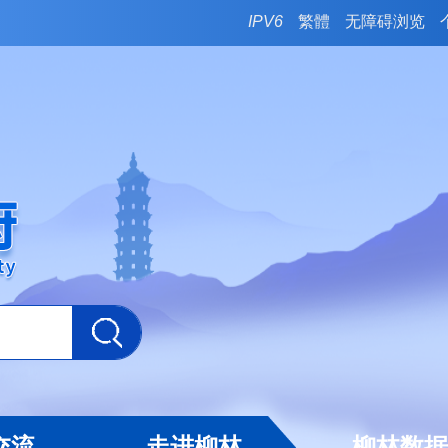
IPV6
繁體
无障碍浏览
交流
走进柳林
柳林数